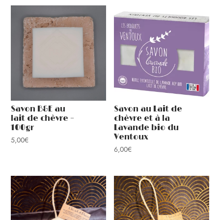
récent
au
plus
ancien
Savon B&E au
Savon au Lait de
lait de chèvre –
chèvre et à la
100gr
Lavande bio du
Ventoux
5,00
€
6,00
€