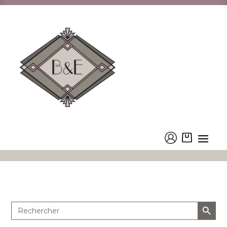
Les "Sans Palme"
Accueil
/
La boutique
/
Les Savons
/
Les Savons de Toilette
/
Les "Sans Palme"
Search Button
Search
for: