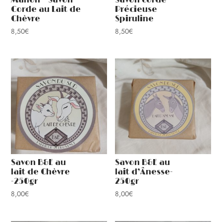
Manon – Savon
Savon corde
Corde au Lait de
Précieuse
Chèvre
Spiruline
8,50
€
8,50
€
Savon B&E au
Savon B&E au
lait de Chèvre
lait d’Ânesse-
-250gr
250gr
8,00
€
8,00
€