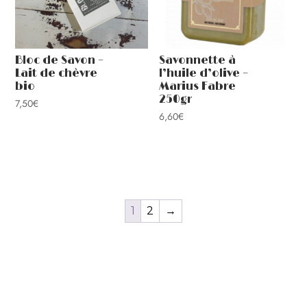
Bloc de Savon –
Savonnette à
Lait de chèvre
l’huile d’olive –
bio
Marius Fabre
250gr
7,50
€
6,60
€
1
2
→