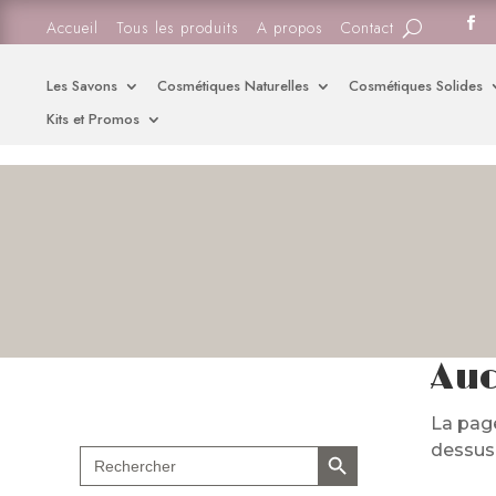
Accueil
Tous les produits
A propos
Contact
Les Savons
Cosmétiques Naturelles
Cosmétiques Solides
Kits et Promos
Auc
La page
Search Button
dessus p
Search
for: