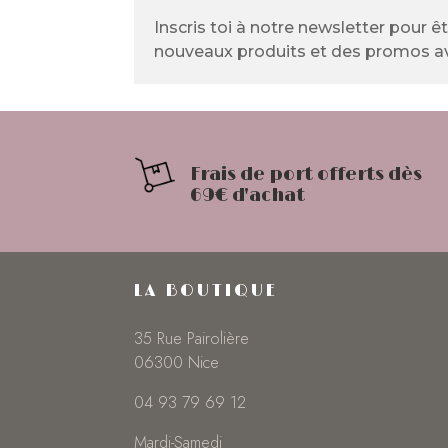
Inscris toi à notre newsletter pour ê
nouveaux produits et des promos av
Frais de port offerts dès
69€ d'achat
LA BOUTIQUE
35 Rue Pairolière
06300 Nice
04 93 79 69 12
Mardi-Samedi