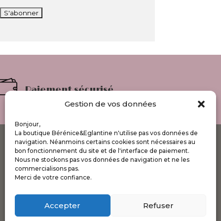
Paiement sécurisé
Gestion de vos données
Bonjour,
La boutique Bérénice&Eglantine n'utilise pas vos données de
navigation. Néanmoins certains cookies sont nécessaires au
INFORMATIONS
bon fonctionnement du site et de l'interface de paiement.
Nous ne stockons pas vos données de navigation et ne les
A propos de la boutique
commercialisons pas.
Conditions générales de vente
Merci de votre confiance.
Mentions légales
Politique de confidentialité
Accepter
Refuser
Site web réalisé par Laura Chevalier