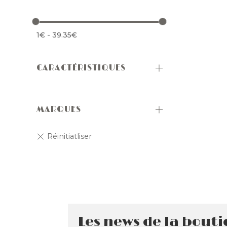
1
€
-
39.35
€
CARACTÉRISTIQUES
MARQUES
Les news de la bout