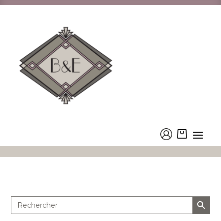
Les Bougies Végétales
Accueil
/
La boutique
/
Ambiance Parfumée
/ Les Bougies
Végétales
Search Button
Search
for: