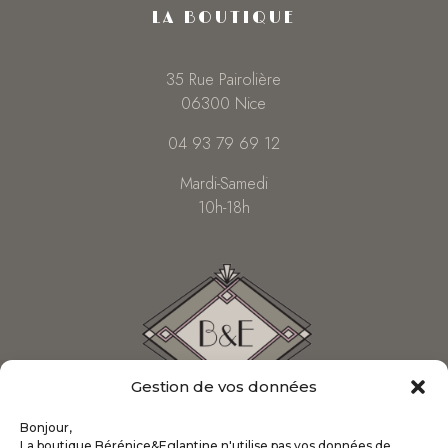
LA BOUTIQUE
35 Rue Pairolière
06300 Nice
04 93 79 69 12
Mardi-Samedi
10h-18h
Gestion de vos données
Bonjour,
La boutique Bérénice&Eglantine n'utilise pas vos données de