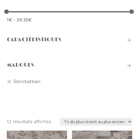
1
€
-
39.35
€
CARACTÉRISTIQUES
MARQUES
Trié
12 résultats affichés
du
plus