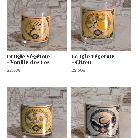
récent
au
plus
ancien
Bougie Végétale
Bougie Végétale
– Vanille des îles
– Citron
22,50
€
22,50
€