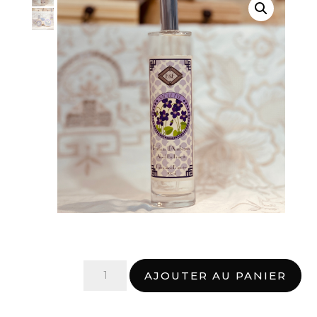
quantité
AJOUTER AU PANIER
de
Parfum