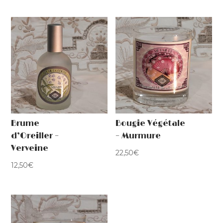
Brume
Bougie Végétale
d’Oreiller –
– Murmure
Verveine
22,50
€
12,50
€