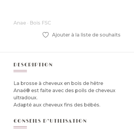
Brosse
à
cheveux
Anae
·
Bois FSC
pour
bébé.
Ajouter à la liste de souhaits
DESCRIPTION
La brosse à cheveux en bois de hêtre
Anaé® est faite avec des poils de cheveux
ultradoux.
Adapté aux cheveux fins des bébés.
CONSEILS D’UTILISATION