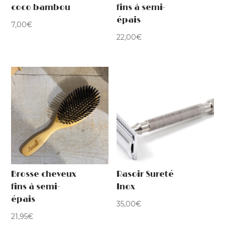
coco bambou
fins à semi-
épais
7,00
€
22,00
€
Brosse cheveux
Rasoir Sureté
fins à semi-
Inox
épais
35,00
€
21,95
€